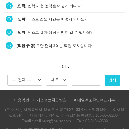
Q
[입학]
입학 시험 영역은 어떻게 되나요?
Q
[입학]
테스트 소요 시간은 어떻게 되나요?
Q
[입학]
테스트 결과 상담은 언제 알 수 있나요?
Q
[퇴원 규정]
무단 결석 3회는 퇴원 조치합니다.
[ 1 ]
2
검색
이용약관
개인정보취급방침
이메일주소무단수집거부
(우:06207) 서울특별시 강남구 선릉로62길 33 4F,5F 필립영어
｜
회사명
: 필립영어
｜
대표이사 : 박정필
｜
사업자등록번호 : 165-86-02288
｜
Email : phillipeng@naver.com
｜
Tel : 02-3454-0509